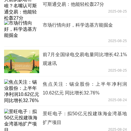
可斯通交易：他能轻松轰27分
2025-08-25
市场行情向好，科学选基方能掘金
2025-08-25
前7月全国绿电交易电量同比增长42.1%
观速讯
2025-08-25
焦点关注：锡业股份：上半年净利润
10.62亿元 同比增长32.76%
2025-08-24
景旺电子：拟50亿元投建珠海金湾基地
扩产项目
2025-08-24