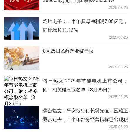
3660.08万元，同比增长2083.64%
2025-08-25
均胜电子：上半年归母净利润7.08亿元，
同比增长11.13%
2025-08-25
8月25日乙醇产业链情报
2025-08-25
每日热文:2025年节能电机上市公司，
附：相关概念股名单（8月25日）
2025-08-25
焦点热文：平安银行行长冀光恒：困难正
逐步过去，上半年部分经营指标已出现积
2025-08-25
极趋势