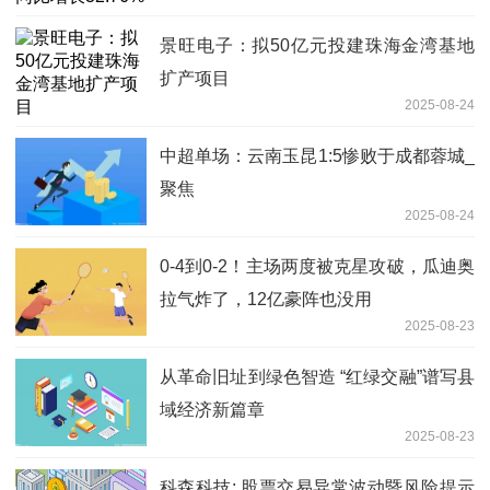
景旺电子：拟50亿元投建珠海金湾基地
扩产项目
2025-08-24
中超单场：云南玉昆1:5惨败于成都蓉城_
聚焦
2025-08-24
0-4到0-2！主场两度被克星攻破，瓜迪奥
拉气炸了，12亿豪阵也没用
2025-08-23
从革命旧址到绿色智造 “红绿交融”谱写县
域经济新篇章
2025-08-23
科森科技: 股票交易异常波动暨风险提示