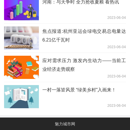
河南：与天争时 全力抢收夏粮 看热讯
2023-06-04
焦点报道:杭州亚运会绿电交易总电量达
6.21亿千瓦时
2023-06-04
应对需求压力 激发内生动力——当前工
业经济走势观察
2023-06-04
一村一落皆风景 “绿美乡村”入画来！
2023-06-04
魅力城市网