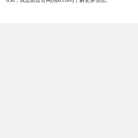
858，或进励普官网(lipu.com)了解更多信息。