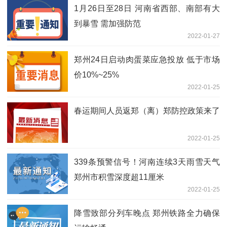
1月26日至28日 河南省西部、南部有大
到暴雪 需加强防范
2022-01-27
郑州24日启动肉蛋菜应急投放 低于市场
价10%~25%
2022-01-25
春运期间人员返郑（离）郑防控政策来了
2022-01-25
339条预警信号！河南连续3天雨雪天气
郑州市积雪深度超11厘米
2022-01-25
降雪致部分列车晚点 郑州铁路全力确保