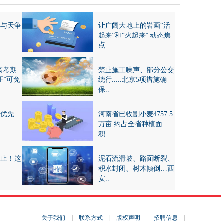
：与天争
让广阔大地上的岩画“活
起来”和“火起来”|动态焦
点
高考期
禁止施工噪声、部分公交
证”可免
绕行.....北京5项措施确
保...
交优先
河南省已收割小麦4757.5
万亩 约占全省种植面
积...
截止！这
泥石流滑坡、路面断裂、
积水封闭、树木倾倒…西
安...
关于我们
|
联系方式
|
版权声明
|
招聘信息
|