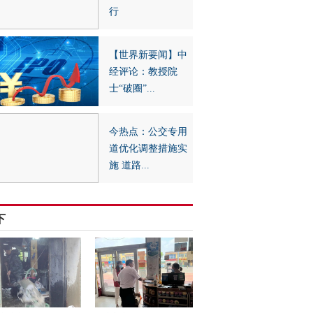
行
【世界新要闻】中
经评论：教授院
士“破圈”...
今热点：公交专用
道优化调整措施实
施 道路...
下