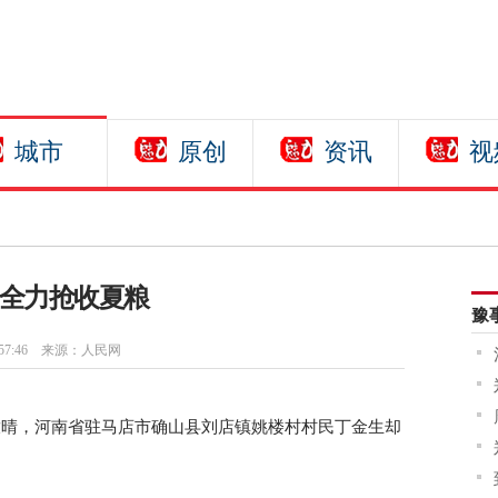
城市
原创
资讯
视
 全力抢收夏粮
豫
57:46
来源：人民网
放晴，河南省驻马店市确山县刘店镇姚楼村村民丁金生却