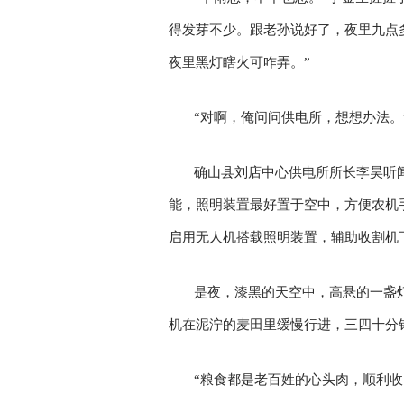
得发芽不少。跟老孙说好了，夜里九点
夜里黑灯瞎火可咋弄。”
“对啊，俺问问供电所，想想办法。
确山县刘店中心供电所所长李昊听
能，照明装置最好置于空中，方便农机
启用无人机搭载照明装置，辅助收割机
是夜，漆黑的天空中，高悬的一盏
机在泥泞的麦田里缓慢行进，三四十分
“粮食都是老百姓的心头肉，顺利