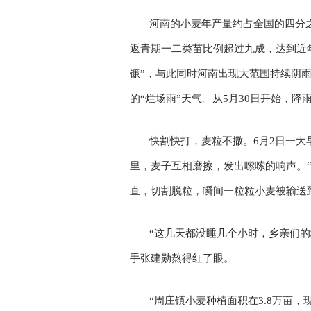
河南的小麦年产量约占全国的四分之
返青期一二类苗比例超过九成，达到近
镰”，与此同时河南出现大范围持续阴雨
的“烂场雨”天气。从5月30日开始，
快割快打，麦粒不撒。6月2日一
里，麦子互相磨擦，发出嗦嗦的响声。
直，切割脱粒，瞬间一粒粒小麦被输送
“这几天都没睡几个小时，乡亲们的
手张建勋熬得红了眼。
“周庄镇小麦种植面积在3.8万亩