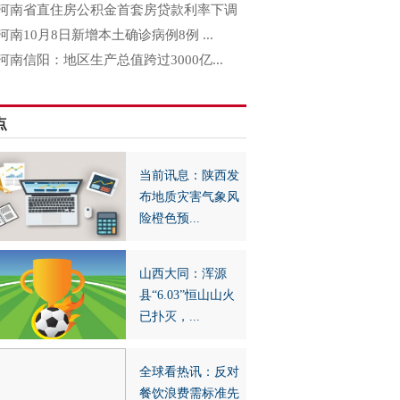
河南省直住房公积金首套房贷款利率下调
河南10月8日新增本土确诊病例8例 ...
河南信阳：地区生产总值跨过3000亿...
点
当前讯息：陕西发
布地质灾害气象风
险橙色预...
山西大同：浑源
县“6.03”恒山山火
已扑灭，...
全球看热讯：反对
餐饮浪费需标准先