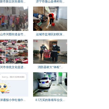
新市新丘区街基街...
济宁市微山县傅村街...
山市河图街道金竹...
运城市盐湖区妇联深...
河市传统文化促进...
消防器材大“体检”...
泽通报小学红领巾...
8.5万买的靠墙车位仅...