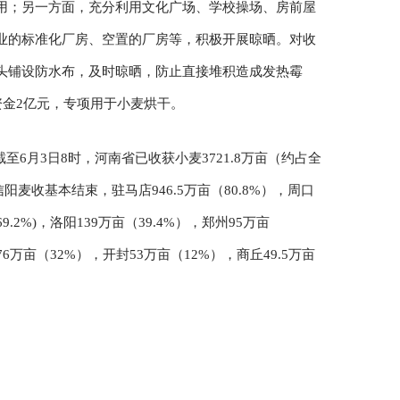
用；另一方面，充分利用文化广场、学校操场、房前屋
业的标准化厂房、空置的厂房等，积极开展晾晒。对收
头铺设防水布，及时晾晒，防止直接堆积造成发热霉
资金2亿元，专项用于小麦烘干。
6月3日8时，河南省已收获小麦3721.8万亩（约占全
阳麦收基本结束，驻马店946.5万亩（80.8%），周口
69.2%)，洛阳139万亩（39.4%），郑州95万亩
76万亩（32%），开封53万亩（12%），商丘49.5万亩