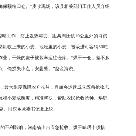
确保颗粒归仓。”麦收现场，该县相关部门工作人员介绍
晾晒工作，防止发热霉变。距离周庄镇10公里外的肖旗
晒刚收上来的小麦。地坛里的小麦，被吸进可容纳30吨
作业，干燥的麦子被装车运往仓库。“烘干一仓，差不多
点，俺损失小点，安慰些。”赵金海说。
失，最大限度保障农户收益，肖旗乡迅速成立应急抢收志
况和小麦成熟度，精准帮扶，帮助农民抢收抢种、烘晾
常委、肖旗乡党委书记夏上说。
生的不利影响，河南省出台应急抢收、烘干晾晒十项措