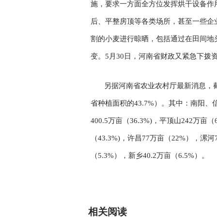
施，要求一方面全方位发挥烘干设备作
后、平整房顶等各类场所，甚至一些企
割的小麦进行晾晒，包括通过在田间地
变。5月30日，河南省财政又紧急下拨
另据河南省农业农村厅最新消息，截至
省种植面积的43.7%）。其中：南阳、信
400.5万亩（36.3%)，平顶山242万亩（
（43.3%)，许昌77万亩（22%），漯河
（5.3%），新乡40.2万亩（6.5%）。
关键词：
相关阅读