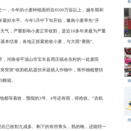
阜
一，今年的小麦种植面积在8500万亩以上，越冬期和
年最好水平。今年5月中下旬开始，豫南小麦率先“开
天气，严重影响小麦正常收割，是近10多年来最为严重
降雨基本结束，各地正抓紧抢收小麦，与大雨“赛跑”。
保
大早，河南省平顶山市宝丰县周庄镇余东村的一处麦田
“突突突”收割机机器扶禾器插入作物中，将作物梳整扶
到粮箱。
讷
地都等着收，预报的3号、4号还有雨，得抢收。”农机
菏
，现在已收割九成多。剩下的有些青头，熟的晚，还能经一