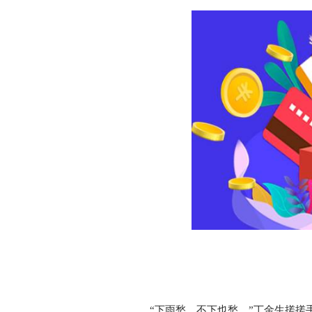
“下雨愁，不下也愁。”丁金生搓搓