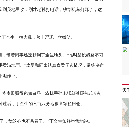
多到我地里收，刚才老孙打电话，收割机车灯坏了，这
”丁金生一拍大腿，脸上浮现一丝微笑。
闻，带着同事迅速赶到丁金生地头。“临时架设线路不可
手看清地面。”李昊和同事认真查看周边情况，最终决定
下地作业。
天
灯将麦田照得宛如白昼，农机手孙永强驾驶履带式收割
钟过后，丁金生的六亩八分地粮食颗粒归仓。
收了，我这心也不吊着了。”丁金生如释重负地说。