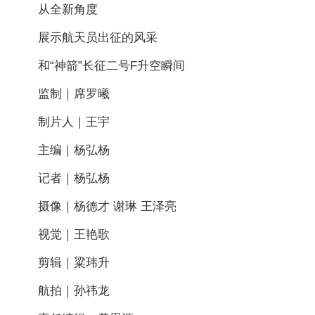
从全新角度
展示航天员出征的风采
和“神箭”长征二号F升空瞬间
监制｜席罗曦
制片人｜王宇
主编｜杨弘杨
记者｜杨弘杨
摄像｜杨德才 谢琳 王泽亮
视觉｜王艳歌
剪辑｜粱玮升
航拍｜孙祎龙