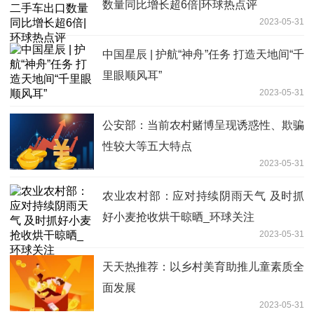
数量同比增长超6倍|环球热点评
2023-05-31
中国星辰 | 护航“神舟”任务 打造天地间“千
里眼顺风耳”
2023-05-31
公安部：当前农村赌博呈现诱惑性、欺骗
性较大等五大特点
2023-05-31
农业农村部：应对持续阴雨天气 及时抓
好小麦抢收烘干晾晒_环球关注
2023-05-31
天天热推荐：以乡村美育助推儿童素质全
面发展
2023-05-31