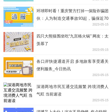
环球即时看！重庆警方打掉一保险诈骗团
伙：人为制造交通事故93起，骗保近70
2023-05-15
万
四只大熊猫围坐吃“九宫格火锅” 网友：太
羡慕了
2023-05-15
各口岸快捷通道开启 多地旅客享受通关
便利服务_今日热讯
2023-05-15
深港两地市民互通交流频繁 跨境消费人
气旺 当前速读
2023-05-15
淄博又上大分！这次不是烧烤_焦点快报