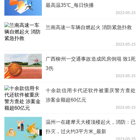
最高温35℃_每日快播
2023-05-15
兰南高速一车辆自燃起火 消防紧急扑救
2023-05-15
广西柳州一交通事故造成民房倒塌 致1死
3伤
2023-05-15
十余款信用卡代还软件被重庆警方查处
涉案金额超60亿元
2023-05-15
温州一在建摩天大楼顶楼起火，消防：已
扑灭，过火约3平方米_最新
2023-05-15