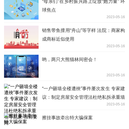
“母亲们”在乡村振兴路上绽放“她力量” 环
球焦点
2023-05-16
销售带鱼擅用“舟山”等字样 法院：商家构
成商标近似使用
2023-05-16
哟，两只大熊猫林间密会！
2023-05-16
“一户砸墙全楼遭殃”事件屡次发生 专家建
议：制定房屋安全管理法杜绝私拆承重墙
2023-05-16
等乱象 当前要闻
擦挂事故牵出特大骗保案