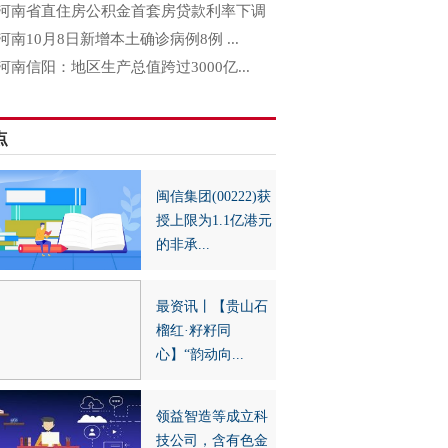
河南省直住房公积金首套房贷款利率下调
河南10月8日新增本土确诊病例8例 ...
河南信阳：地区生产总值跨过3000亿...
点
闽信集团(00222)获
授上限为1.1亿港元
的非承...
最资讯丨【贵山石
榴红·籽籽同
心】“韵动向...
领益智造等成立科
技公司，含有色金