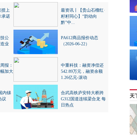
)获授上
最资讯丨【贵山石榴红·
非承诺
籽籽同心】“韵动向
黔”中...
科技公
PA612商品报价动态
铸造业
（2026-06-22）
究周报：
中重科技：融资净偿还
跌幅加大
542.89万元，融资余额
1.26亿元-滚动
国内锑
合武高铁庐安特大桥跨
天
热议
G312国道连续梁合龙 每
日热点