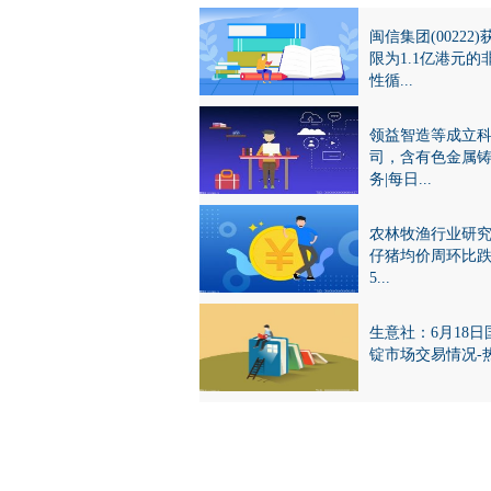
闽信集团(00222
限为1.1亿港元的
性循...
领益智造等成立
司，含有色金属
务|每日...
农林牧渔行业研
仔猪均价周环比
5...
生意社：6月18日
锭市场交易情况-