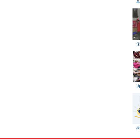
阜
保
讷
菏