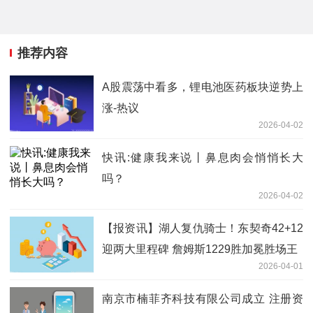
推荐内容
A股震荡中看多，锂电池医药板块逆势上
涨-热议
2026-04-02
快讯:健康我来说丨鼻息肉会悄悄长大
吗？
2026-04-02
【报资讯】湖人复仇骑士！东契奇42+12
迎两大里程碑 詹姆斯1229胜加冕胜场王
2026-04-01
南京市楠菲齐科技有限公司成立 注册资