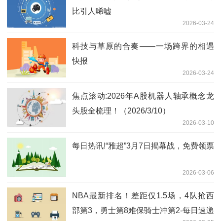
比引人唏嘘
2026-03-24
科技与草原的合奏——一场跨界的相遇
快报
2026-03-24
焦点滚动:2026年A股机器人轴承概念龙
头股全梳理！（2026/3/10）
2026-03-10
每日热讯!“雅超”3月7日揭幕战，免费领票
2026-03-06
NBA最新排名！差距仅1.5场，4队抢西
部第3，勇士第8难保骑士冲第2-每日速递