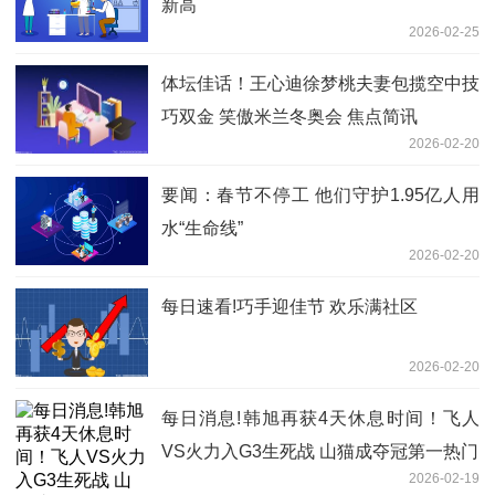
新高
2026-02-25
体坛佳话！王心迪徐梦桃夫妻包揽空中技
巧双金 笑傲米兰冬奥会 焦点简讯
2026-02-20
要闻：春节不停工 他们守护1.95亿人用
水“生命线”
2026-02-20
每日速看!巧手迎佳节 欢乐满社区
2026-02-20
每日消息!韩旭再获4天休息时间！飞人
VS火力入G3生死战 山猫成夺冠第一热门
2026-02-19