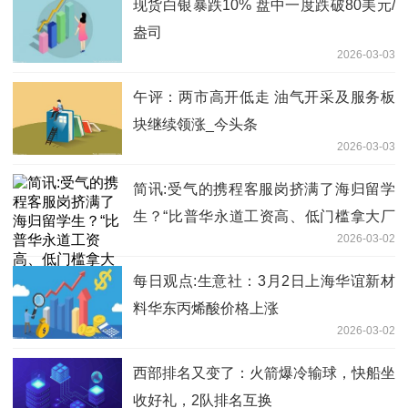
现货白银暴跌10% 盘中一度跌破80美元/
盎司
2026-03-03
午评：两市高开低走 油气开采及服务板
块继续领涨_今头条
2026-03-03
简讯:受气的携程客服岗挤满了海归留学
生？“比普华永道工资高、低门槛拿大厂
2026-03-02
编制”
每日观点:生意社：3月2日上海华谊新材
料华东丙烯酸价格上涨
2026-03-02
西部排名又变了：火箭爆冷输球，快船坐
收好礼，2队排名互换