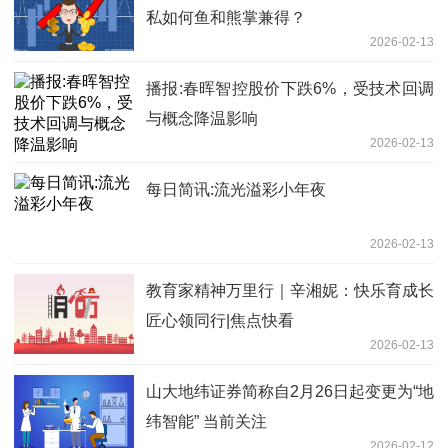
私如何鱼和熊掌兼得？
2026-02-13
播报:春晖智控股价下跌6%，受技术回调
与概念降温影响
2026-02-13
每日简讯:流光溢彩小年夜
2026-02-13
教育家精神万里行｜辛湘妮：快乐育成长
匠心领同行|焦点快看
2026-02-13
山大地纬证券简称自2月26日起变更为“地
纬智能” 当前关注
2026-02-12