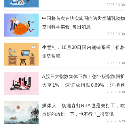
2025-10-30
中国将首次在轨实施国内啮齿类哺乳动物
空间科学实验_每日消息
2025-10-30
生意社：10月30日国内镧铈系稀土价格
走势暂稳
2025-10-30
A股三大指数集体下跌！创业板指跌幅扩
大至1%，深证成指跌0.69%，沪指跌
2025-10-30
0.13%，兵装重组概念跌幅居前|实时焦
点
媒体人：杨瀚森打NBA也是去打工，吃
点好的放松一下，也不行？_报资讯
2025-10-29