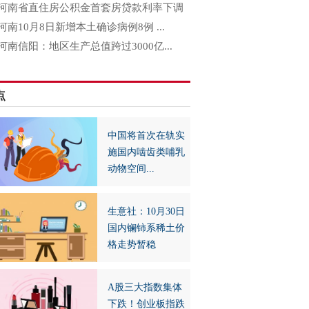
河南省直住房公积金首套房贷款利率下调
河南10月8日新增本土确诊病例8例 ...
河南信阳：地区生产总值跨过3000亿...
点
中国将首次在轨实
施国内啮齿类哺乳
动物空间...
生意社：10月30日
国内镧铈系稀土价
格走势暂稳
A股三大指数集体
下跌！创业板指跌