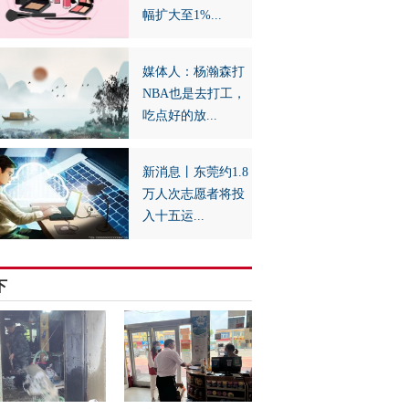
幅扩大至1%...
媒体人：杨瀚森打
NBA也是去打工，
吃点好的放...
新消息丨东莞约1.8
万人次志愿者将投
入十五运...
下