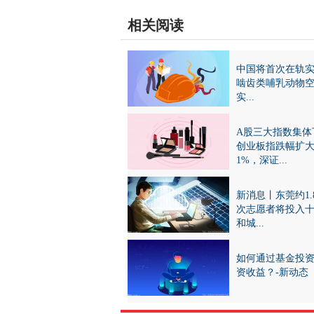
相关阅读
中国将首次在轨
啮齿类哺乳动物
实...
A股三大指数集体
创业板指跌幅扩
1%，深证...
新消息丨东莞约1.
次志愿者将投入
和城...
如何通过基金投
资收益？-新动态