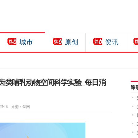
城市
原创
资讯
齿类哺乳动物空间科学实验_每日消
豫
05:16
来源：舜网