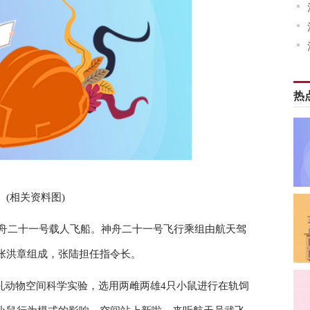
热
(相关资料图)
射神舟二十一号载人飞船。神舟二十一号飞行乘组由航天驾
张洪章组成，张陆担任指令长。
乳动物空间科学实验，选用两雌两雄4只小鼠进行在轨饲