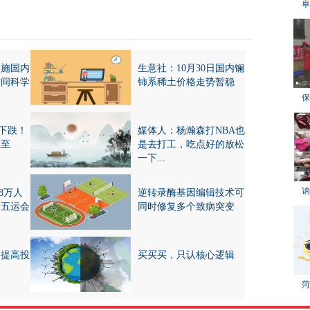
阜
实施国内
生意社：10月30日国内镧
空间科学
铈系稀土价格走势暂稳
保
下跌！
媒体人：杨瀚森打NBA也
大至
是去打工，吃点好的放松
一下...
讷
8万人
逆转录酶基因编辑技术可
十五运会
同时修复多个致病突变
资提高投
买买买，只认核心逻辑
菏