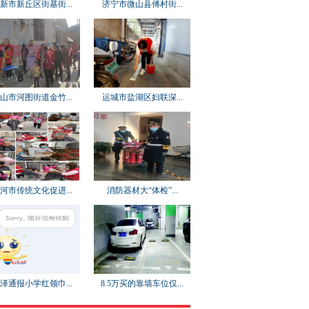
新市新丘区街基街...
济宁市微山县傅村街...
山市河图街道金竹...
运城市盐湖区妇联深...
河市传统文化促进...
消防器材大“体检”...
泽通报小学红领巾...
8.5万买的靠墙车位仅...