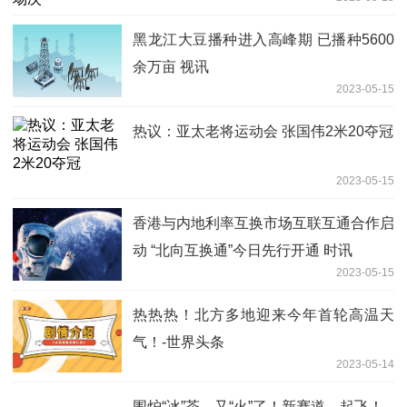
黑龙江大豆播种进入高峰期 已播种5600
余万亩 视讯
2023-05-15
热议：亚太老将运动会 张国伟2米20夺冠
2023-05-15
香港与内地利率互换市场互联互通合作启
动 “北向互换通”今日先行开通 时讯
2023-05-15
热热热！北方多地迎来今年首轮高温天
气！-世界头条
2023-05-14
围炉“冰”茶，又“火”了！新赛道，起飞！