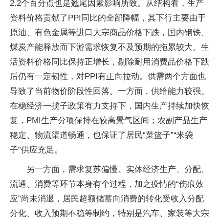
2.2个百分点也是翘尾因素影响所致。从结构看，生产
资料价格贡献了PPI同比的全部降幅，其下行主要由于
原油、有色金属等进口大宗商品价格下跌，国内钢铁、
煤炭产能释放而下游需求恢复不及预期的拖累较大。生
活资料价格同比保持正增长，剔除耐用消费品价格下跌
后仍有一定韧性，对PPI有正向拉动。供需两个方面也
导致了当前物价阶段性回落。一方面，供给能力较强。
在稳经济一揽子政策有力支持下，国内生产持续加快恢
复，PMI生产分项保持在较高景气区间；农副产品生产
稳定、物流渠道畅通，也保证了居民“菜篮子”“米袋
子”供应充足。
另一方面，需求复苏偏慢。实体经济生产、分配、
流通、消费等环节本身有个过程，加之疫情的“伤痕效
应”尚未消退，居民超额储蓄向消费的转化受收入分配
分化、收入预期不稳等制约，特别是汽车、家装等大宗