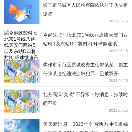
济宁市任城区人民检察院依法对王兵决定
逮捕
2023-05-15
今起这些时段北京1号线八通线天安门西
站B口及东站D口将封闭 环球微速讯
2023-05-15
焦作市示范区原城改办主任郭某某、副主
任张某违纪违法涉嫌犯罪，已被双开
2023-05-15
北方高温“突袭” 不异常！好消息：持续时
间不长
2023-05-15
天天新消息丨2023年全国动力冲浪板锦