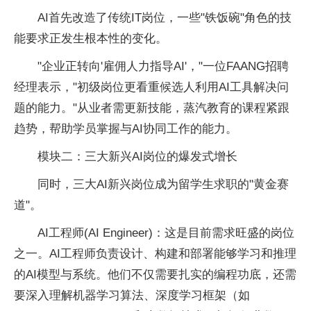
AI首先改造了传统IT岗位，一些"铁饭碗"角色的技
能要求正发生根本
性的变化。
"企业正转向'雇佣人力指导AI'，"一位FAANG招聘
经理表示，"初级岗位更看重候选人利用AI工具解决问
题的能力。"从业者需更新技能，蒸汽教育的课程紧跟
趋势，帮助学员掌握与AI协同工作的能力。
模块二：三大新兴AI岗位的爆发式增长
同时，三大AI新兴岗位成为留学生求职的"黄金赛
道"。
AI工程师(AI Engineer)：这是目前需求旺盛的岗位
之一。AI工程师负责设计、构建和部署能够学
习和推理
的AI模型与系统。他们不仅需要扎实的编程功底，还需
要深入理解机器学
习算法、深度学
习框架（如