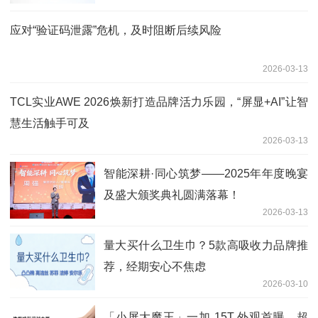
应对“验证码泄露”危机，及时阻断后续风险
2026-03-13
TCL实业AWE 2026焕新打造品牌活力乐园，“屏显+AI”让智
慧生活触手可及
2026-03-13
智能深耕·同心筑梦——2025年年度晚宴
及盛大颁奖典礼圆满落幕！
2026-03-13
量大买什么卫生巾？5款高吸收力品牌推
荐，经期安心不焦虑
2026-03-10
「小屏大魔王」一加 15T 外观首曝，超