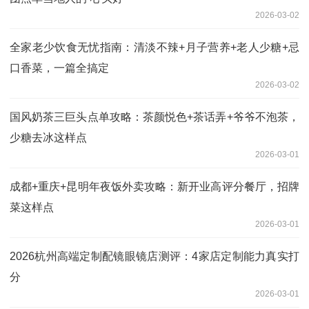
2026-03-02
全家老少饮食无忧指南：清淡不辣+月子营养+老人少糖+忌
口香菜，一篇全搞定
2026-03-02
国风奶茶三巨头点单攻略：茶颜悦色+茶话弄+爷爷不泡茶，
少糖去冰这样点
2026-03-01
成都+重庆+昆明年夜饭外卖攻略：新开业高评分餐厅，招牌
菜这样点
2026-03-01
2026杭州高端定制配镜眼镜店测评：4家店定制能力真实打
分
2026-03-01