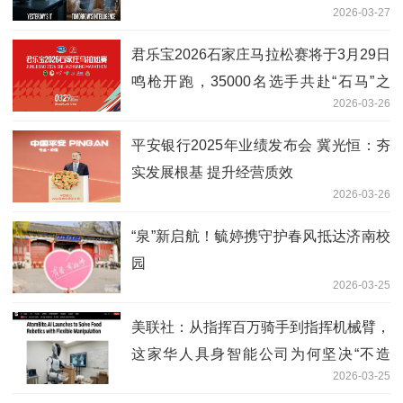
2026-03-27
君乐宝2026石家庄马拉松赛将于3月29日
鸣枪开跑，35000名选手共赴“石马”之
2026-03-26
约！
平安银行2025年业绩发布会 冀光恒：夯
实发展根基 提升经营质效
2026-03-26
“泉”新启航！毓婷携守护春风抵达济南校
园
2026-03-25
美联社：从指挥百万骑手到指挥机械臂，
这家华人具身智能公司为何坚决“不造
2026-03-25
手”？