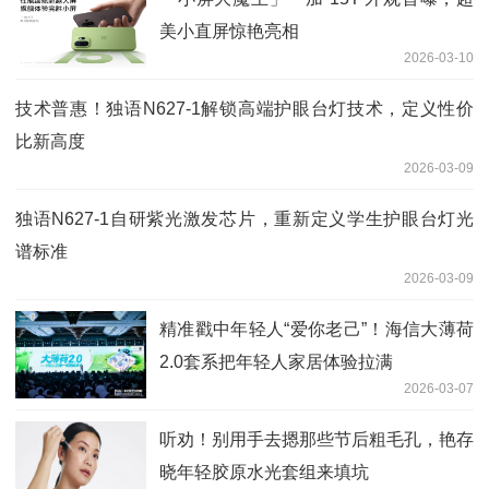
美小直屏惊艳亮相
2026-03-10
技术普惠！独语N627-1解锁高端护眼台灯技术，定义性价
比新高度
2026-03-09
独语N627-1自研紫光激发芯片，重新定义学生护眼台灯光
谱标准
2026-03-09
精准戳中年轻人“爱你老己”！海信大薄荷
2.0套系把年轻人家居体验拉满
2026-03-07
听劝！别用手去摁那些节后粗毛孔，艳存
晓年轻胶原水光套组来填坑