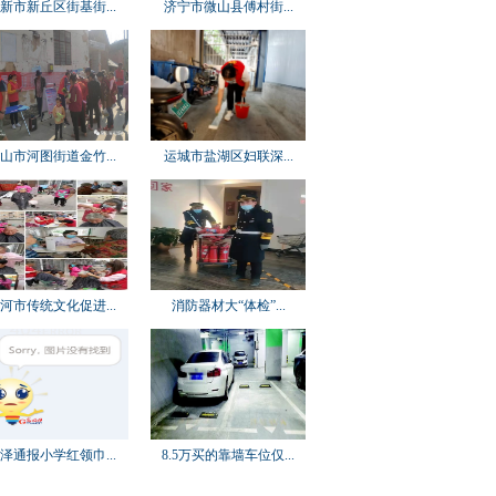
新市新丘区街基街...
济宁市微山县傅村街...
山市河图街道金竹...
运城市盐湖区妇联深...
河市传统文化促进...
消防器材大“体检”...
泽通报小学红领巾...
8.5万买的靠墙车位仅...