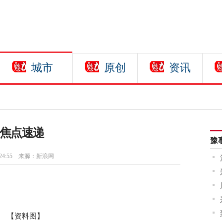
城市
原创
资讯
 焦点速递
豫
24:55
来源：新浪网
【资料图】