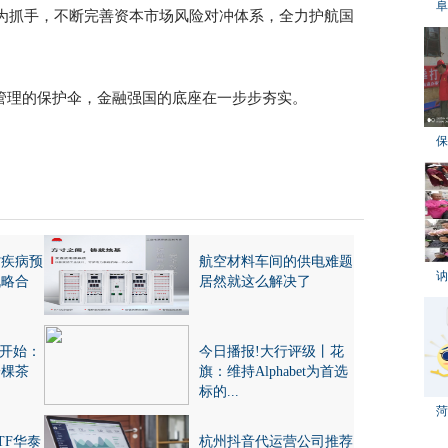
阜
为抓手，不断完善资本市场风险对冲体系，全力护航国
管理的保护伞，金融强国的底座在一步步夯实。
保
省疾病预
航空材料车间的供电难题
讷
战略合
居然就这么解决了
此开始：
今日播报!大行评级丨花
一棵茶
旗：维持Alphabet为首选
标的...
菏
ETF华泰
杭州抖音代运营公司推荐