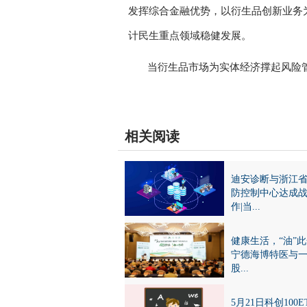
发挥综合金融优势，以衍生品创新业务
计民生重点领域稳健发展。
当衍生品市场为实体经济撑起风险
关键词：
风险对冲
中金公司
债券融资
场外期权
相关阅读
迪安诊断与浙江
防控制中心达成
作|当...
健康生活，“油”
宁德海博特医与
股...
5月21日科创100