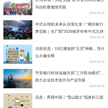
马拉松赛激情开跑
2026-03-30
中式台球的未来从这里出发！“廊坊银行·
梦启航｜在广阳”2026独牙传奇中式九球·
2026-03-29
鲲联赛第一站（廊坊）盛大开幕
当前信息：10亿播放的“玉芬”神曲，凭什
么火遍全网
2026-03-29
平安银行科技金融共筑“三方联动模式”，
助力企业技术迭代与产业升级
2026-03-28
讯息：秀我中国丨“雪山隐士”现身长江源