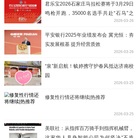
君乐宝2026石家庄马拉松赛将于3月29日
鸣枪开跑，35000名选手共赴“石马”之
2026-03-26
约！
平安银行2025年业绩发布会 冀光恒：夯
实发展根基 提升经营质效
2026-03-26
“泉”新启航！毓婷携守护春风抵达济南校
园
2026-03-25
修复性行情还将继续|热推荐
2026-03-25
美联社：从指挥百万骑手到指挥机械臂，
这家华人具身智能公司为何坚决“不造