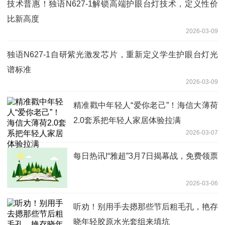
技术普惠！独语N627-1解锁高端护眼台灯技术，定义性价
比新高度
2026-03-09
独语N627-1自研紫光激发芯片，重新定义学生护眼台灯光
谱标准
2026-03-09
精准戳中年轻人“爱你老己”！海信大薄荷
2.0套系把年轻人家居体验拉满
2026-03-07
每日热讯!“雅超”3月7日揭幕战，免费领票
2026-03-06
听劝！别用手去摁那些节后粗毛孔，艳存
晓年轻胶原水光套组来填坑